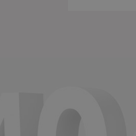
Einige
funkti
unbedi
nützli
können
die Co
anpass
Impre
U
D
b
A
D
O