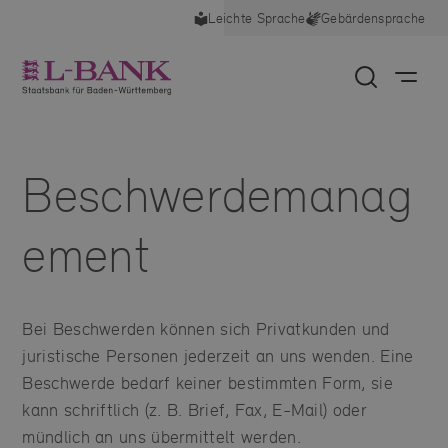
Leichte Sprache
Gebärdensprache
deswegen für Sie nützlich, auch die anderen
Cookies zu aktivieren. Sie können Ihre Einwilligung
jederzeit widerrufen, indem Sie die Cookie-
Einstellungen im Footer unter "Cookies" anpassen.
Impressum
Datenschutz
Unbedingt notwendige Cookies
Beschwerdemanag
Diese Cookies sind wichtig, damit Sie sich auf der Website
bewegen und ihre Funktionen nutzen können.
+
Mehr
Analytische Cookies
ement
Diese Cookies liefern uns anonyme Nutzungsstatistiken zur
Optimierung unserer Website.
+
Mehr
Bei Beschwerden können sich Privatkunden und
juristische Personen jederzeit an uns wenden. Eine
Auswahl übernehmen
Beschwerde bedarf keiner bestimmten Form, sie
Alle auswählen
kann schriftlich (z. B. Brief, Fax, E-Mail) oder
mündlich an uns übermittelt werden.