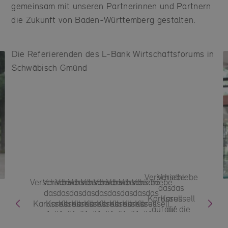
gemeinsam mit unseren Partnerinnen und Partnern
die Zukunft von Baden-Württemberg gestalten.
Die Referierenden des L‑Bank Wirtschaftsforums in
Schwäbisch Gmünd
Verschiebe
Verschiebe
Verschiebe
Verschiebe
Verschiebe
Verschiebe
Verschiebe
Verschiebe
Verschiebe
Verschiebe
Verschiebe
das
das
das
das
das
das
das
das
das
das
das
Karussell
Karussell
Karussell
Karussell
Karussell
Karussell
Karussell
Karussell
Karussell
Karussell
Karussell
auf die
auf die
auf die
auf die
auf die
auf die
auf die
auf die
auf die
auf die
auf die
Position
Position
Position 1
Position 2
Position 3
Position 4
Position 5
Position 6
Position 7
Position 8
Position 9