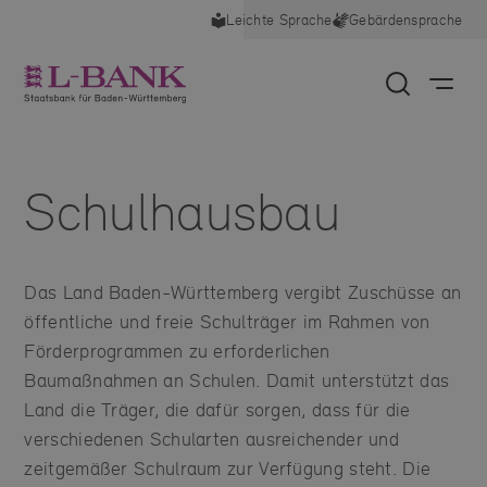
Leichte Sprache
Gebärdensprache
deswegen für Sie nützlich, auch die anderen
Cookies zu aktivieren. Sie können Ihre Einwilligung
jederzeit widerrufen, indem Sie die Cookie-
Einstellungen im Footer unter "Cookies" anpassen.
Impressum
Datenschutz
Unbedingt notwendige Cookies
Schulhausbau
Diese Cookies sind wichtig, damit Sie sich auf der Website
bewegen und ihre Funktionen nutzen können.
+
Mehr
Analytische Cookies
Diese Cookies liefern uns anonyme Nutzungsstatistiken zur
Das Land Baden-Württemberg vergibt Zuschüsse an
Optimierung unserer Website.
+
Mehr
öffentliche und freie Schulträger im Rahmen von
Förderprogrammen zu erforderlichen
Baumaßnahmen an Schulen. Damit unterstützt das
Auswahl übernehmen
Land die Träger, die dafür sorgen, dass für die
verschiedenen Schularten ausreichender und
Alle auswählen
zeitgemäßer Schulraum zur Verfügung steht. Die