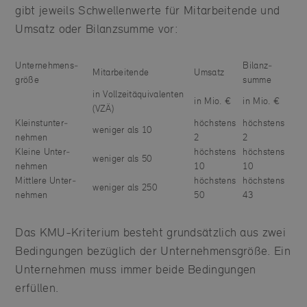
gibt jeweils Schwellenwerte für Mitarbeitende und
Umsatz oder Bilanzsumme vor:
Unter­­nehmens­­
Bilanz­
Mit­arbeitende
Umsatz
größe
summe
in Vollzeitäquivalenten
in Mio. €
in Mio. €
(VZÄ)
Kleinst­­unter­­
höchstens
höchstens
weniger als 10
nehmen
2
2
Kleine Unter­­
höchstens
höchstens
weniger als 50
nehmen
10
10
Mittlere Unter­­
höchstens
höchstens
weniger als 250
nehmen
50
43
Das KMU-Kriterium besteht grundsätzlich aus zwei
Bedingungen bezüglich der Unternehmensgröße. Ein
Unternehmen muss immer beide Bedingungen
erfüllen.