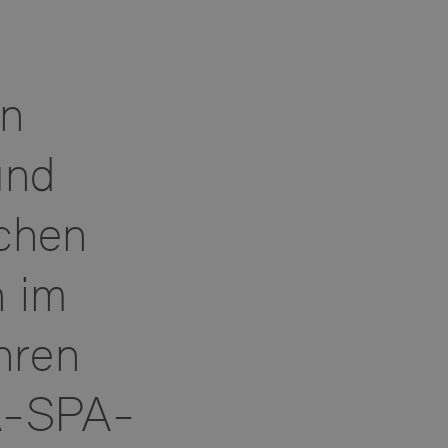
en
und
schen
n im
hren
A-SPA-