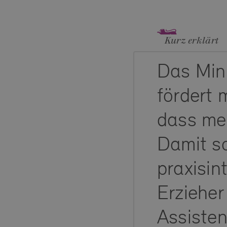
Kurz erklärt
Das Min
fördert 
dass me
Damit so
praxisin
Erzieher
Assiste