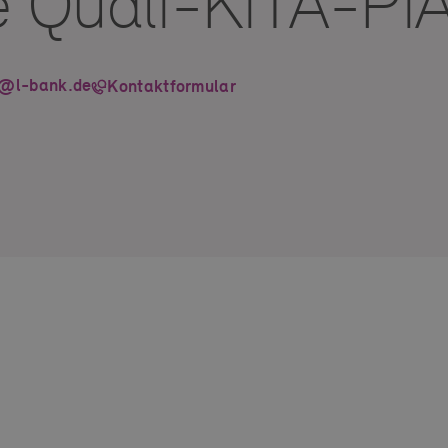
e Quali-KiTA-P
a@l-bank.de
Kontaktformular