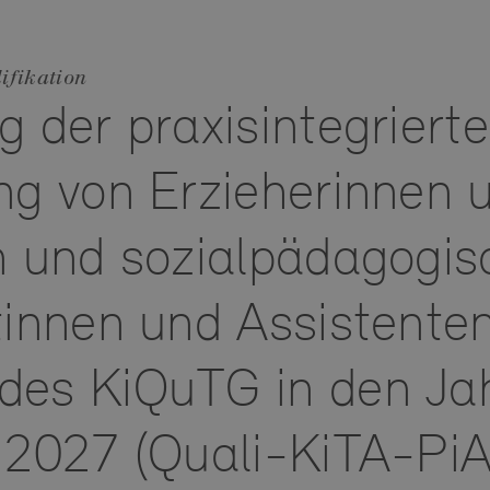
ifikation
 der praxisintegriert
ng von Erzieherinnen 
n und sozialpädagogi
tinnen und Assistente
es KiQuTG in den Ja
 2027 (Quali-KiTA-Pi