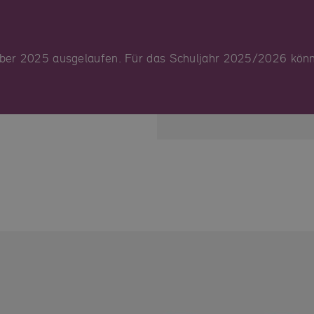
Einige
funkti
unbedi
ktober 2025 ausgelaufen. Für das Schuljahr 2025/2026 kön
nützli
können
die Co
anpass
Impre
U
D
b
A
D
O