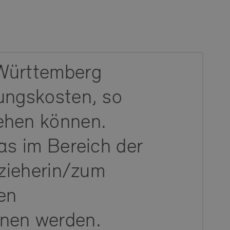
-Württemberg
ungskosten, so
ehen können.
as im Bereich der
rzieherin/zum
en
nnen werden.